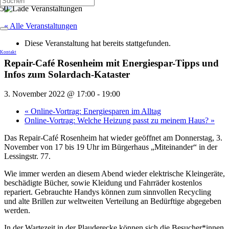
« Alle Veranstaltungen
Diese Veranstaltung hat bereits stattgefunden.
Kontakt
Repair-Café Rosenheim mit Energiespar-Tipps und
Infos zum Solardach-Kataster
3. November 2022 @ 17:00
-
19:00
«
Online-Vortrag: Energiesparen im Alltag
Online-Vortrag: Welche Heizung passt zu meinem Haus?
»
Das Repair-Café Rosenheim hat wieder geöffnet am Donnerstag, 3.
November von 17 bis 19 Uhr im Bürgerhaus „Miteinander“ in der
Lessingstr. 77.
Wie immer werden an diesem Abend wieder elektrische Kleingeräte,
beschädigte Bücher, sowie Kleidung und Fahrräder kostenlos
repariert. Gebrauchte Handys können zum sinnvollen Recycling
und alte Brillen zur weltweiten Verteilung an Bedürftige abgegeben
werden.
In der Wartezeit in der Plauderecke können sich die Besucher*innen