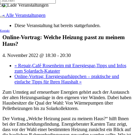
« Alle Veranstaltungen
Diese Veranstaltung hat bereits stattgefunden.
Kontakt
Online-Vortrag: Welche Heizung passt zu meinem
Haus?
4. November 2022 @ 18:30
-
20:30
«
Repair-Café Rosenheim mit Energiespar-Tipps und Infos
zum Solardach-Kataster
Online-Vortrag: Energiesparhäppchen – praktische und
einfache Tipps für Ihren Haushalt
»
Zum Umstieg auf erneuerbare Energien gehört auch der Austausch
der alten Heizungsanlage in den eigenen vier Wänden. Dabei haben
Hausbesitzer die Qual der Wahl: Von Wärmepumpen über
Pelletheizungen bis zu Solarkollektoren.
Der Vortrag „Welche Heizung passt zu meinem Haus?“ hilft Ihnen
bei der Entscheidungsfindung. Energieberater Karsten Tanz zeigt,
dass vor der Wahl einer bestimmten Heizung zunächst ein Blick auf
die baulichen Rahmenbedingungen geworfen werden sollte. Wie ist