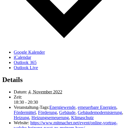
Google Kalender
iCalendar
Outlook 365
Outlook Live
Details
Datum:
4. November 2022
Zeit:
18:30 - 20:30
Veranstaltung-Tags:
Energiewende
,
erneuerbare Energien
,
Fördermittel
,
Förderung
,
Gebäude
,
Gebäudemodernisierung
,
Heizung
,
Heizungserneuerung
,
Klimaschutz
Website:
https://www.mitmacher.net/event/online-vortrag-
welche-heizung-passt-zu-meinem-haus/