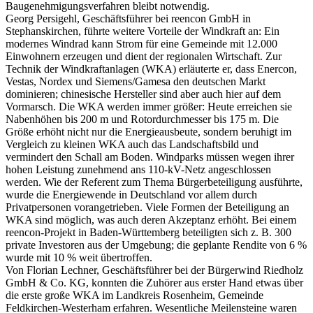
Baugenehmigungsverfahren bleibt notwendig.
Georg Persigehl, Geschäftsführer bei reencon GmbH in
Stephanskirchen, führte weitere Vorteile der Windkraft an: Ein
modernes Windrad kann Strom für eine Gemeinde mit 12.000
Einwohnern erzeugen und dient der regionalen Wirtschaft. Zur
Technik der Windkraftanlagen (WKA) erläuterte er, dass Enercon,
Vestas, Nordex und Siemens/Gamesa den deutschen Markt
dominieren; chinesische Hersteller sind aber auch hier auf dem
Vormarsch. Die WKA werden immer größer: Heute erreichen sie
Nabenhöhen bis 200 m und Rotordurchmesser bis 175 m. Die
Größe erhöht nicht nur die Energieausbeute, sondern beruhigt im
Vergleich zu kleinen WKA auch das Landschaftsbild und
vermindert den Schall am Boden. Windparks müssen wegen ihrer
hohen Leistung zunehmend ans 110-kV-Netz angeschlossen
werden. Wie der Referent zum Thema Bürgerbeteiligung ausführte,
wurde die Energiewende in Deutschland vor allem durch
Privatpersonen vorangetrieben. Viele Formen der Beteiligung an
WKA sind möglich, was auch deren Akzeptanz erhöht. Bei einem
reencon-Projekt in Baden-Württemberg beteiligten sich z. B. 300
private Investoren aus der Umgebung; die geplante Rendite von 6 %
wurde mit 10 % weit übertroffen.
Von Florian Lechner, Geschäftsführer bei der Bürgerwind Riedholz
GmbH & Co. KG, konnten die Zuhörer aus erster Hand etwas über
die erste große WKA im Landkreis Rosenheim, Gemeinde
Feldkirchen-Westerham erfahren. Wesentliche Meilensteine waren