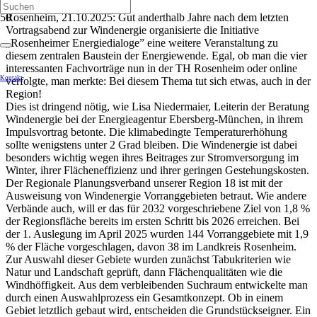
Rosenheim, 21.10.2025: Gut anderthalb Jahre nach dem letzten
Vortragsabend zur Windenergie organisierte die Initiative
„Rosenheimer Energiedialoge” eine weitere Veranstaltung zu
diesem zentralen Baustein der Energiewende. Egal, ob man die vier
interessanten Fachvorträge nun in der TH Rosenheim oder online
Kontakt
verfolgte, man merkte: Bei diesem Thema tut sich etwas, auch in der
Region!
Dies ist dringend nötig, wie Lisa Niedermaier, Leiterin der Beratung
Windenergie bei der Energieagentur Ebersberg-München, in ihrem
Impulsvortrag betonte. Die klimabedingte Temperaturerhöhung
sollte wenigstens unter 2 Grad bleiben. Die Windenergie ist dabei
besonders wichtig wegen ihres Beitrages zur Stromversorgung im
Winter, ihrer Flächeneffizienz und ihrer geringen Gestehungskosten.
Der Regionale Planungsverband unserer Region 18 ist mit der
Ausweisung von Windenergie Vorranggebieten betraut. Wie andere
Verbände auch, will er das für 2032 vorgeschriebene Ziel von 1,8 %
der Regionsfläche bereits im ersten Schritt bis 2026 erreichen. Bei
der 1. Auslegung im April 2025 wurden 144 Vorranggebiete mit 1,9
% der Fläche vorgeschlagen, davon 38 im Landkreis Rosenheim.
Zur Auswahl dieser Gebiete wurden zunächst Tabukriterien wie
Natur und Landschaft geprüft, dann Flächenqualitäten wie die
Windhöffigkeit. Aus dem verbleibenden Suchraum entwickelte man
durch einen Auswahlprozess ein Gesamtkonzept. Ob in einem
Gebiet letztlich gebaut wird, entscheiden die Grundstückseigner. Ein