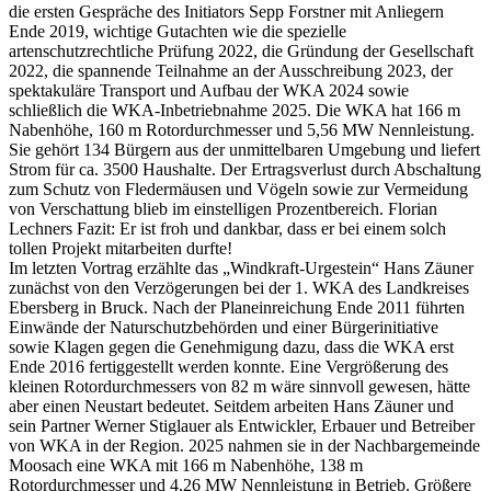
die ersten Gespräche des Initiators Sepp Forstner mit Anliegern
Ende 2019, wichtige Gutachten wie die spezielle
artenschutzrechtliche Prüfung 2022, die Gründung der Gesellschaft
2022, die spannende Teilnahme an der Ausschreibung 2023, der
spektakuläre Transport und Aufbau der WKA 2024 sowie
schließlich die WKA-Inbetriebnahme 2025. Die WKA hat 166 m
Nabenhöhe, 160 m Rotordurchmesser und 5,56 MW Nennleistung.
Sie gehört 134 Bürgern aus der unmittelbaren Umgebung und liefert
Strom für ca. 3500 Haushalte. Der Ertragsverlust durch Abschaltung
zum Schutz von Fledermäusen und Vögeln sowie zur Vermeidung
von Verschattung blieb im einstelligen Prozentbereich. Florian
Lechners Fazit: Er ist froh und dankbar, dass er bei einem solch
tollen Projekt mitarbeiten durfte!
Im letzten Vortrag erzählte das „Windkraft-Urgestein“ Hans Zäuner
zunächst von den Verzögerungen bei der 1. WKA des Landkreises
Ebersberg in Bruck. Nach der Planeinreichung Ende 2011 führten
Einwände der Naturschutzbehörden und einer Bürgerinitiative
sowie Klagen gegen die Genehmigung dazu, dass die WKA erst
Ende 2016 fertiggestellt werden konnte. Eine Vergrößerung des
kleinen Rotordurchmessers von 82 m wäre sinnvoll gewesen, hätte
aber einen Neustart bedeutet. Seitdem arbeiten Hans Zäuner und
sein Partner Werner Stiglauer als Entwickler, Erbauer und Betreiber
von WKA in der Region. 2025 nahmen sie in der Nachbargemeinde
Moosach eine WKA mit 166 m Nabenhöhe, 138 m
Rotordurchmesser und 4,26 MW Nennleistung in Betrieb. Größere