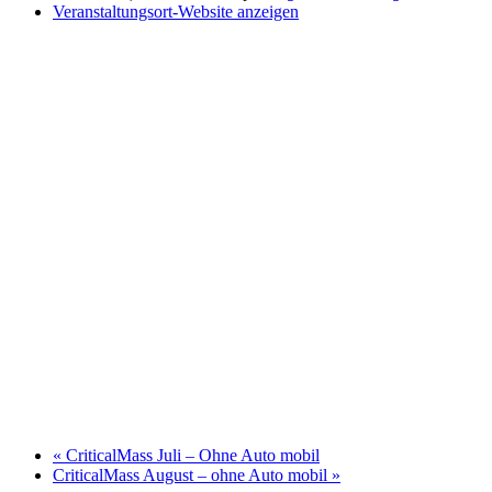
Veranstaltungsort-Website anzeigen
«
CriticalMass Juli – Ohne Auto mobil
CriticalMass August – ohne Auto mobil
»