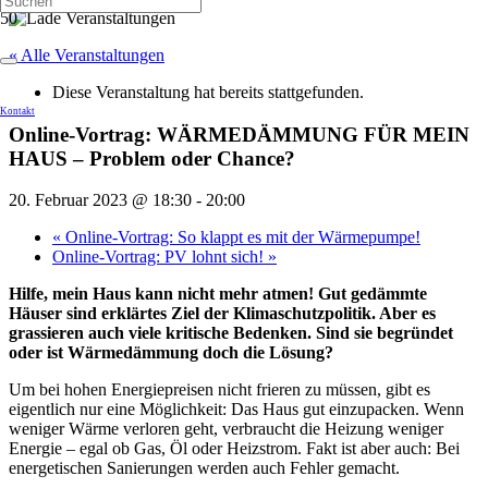
« Alle Veranstaltungen
Diese Veranstaltung hat bereits stattgefunden.
Kontakt
Online-Vortrag: WÄRMEDÄMMUNG FÜR MEIN
HAUS – Problem oder Chance?
20. Februar 2023 @ 18:30
-
20:00
«
Online-Vortrag: So klappt es mit der Wärmepumpe!
Online-Vortrag: PV lohnt sich!
»
Hilfe, mein Haus kann nicht mehr atmen! Gut gedämmte
Häuser sind erklärtes Ziel der Klimaschutzpolitik. Aber es
grassieren auch viele kritische Bedenken. Sind sie begründet
oder ist Wärmedämmung doch die Lösung?
Um bei hohen Energiepreisen nicht frieren zu müssen, gibt es
eigentlich nur eine Möglichkeit: Das Haus gut einzupacken. Wenn
weniger Wärme verloren geht, verbraucht die Heizung weniger
Energie – egal ob Gas, Öl oder Heizstrom. Fakt ist aber auch: Bei
energetischen Sanierungen werden auch Fehler gemacht.