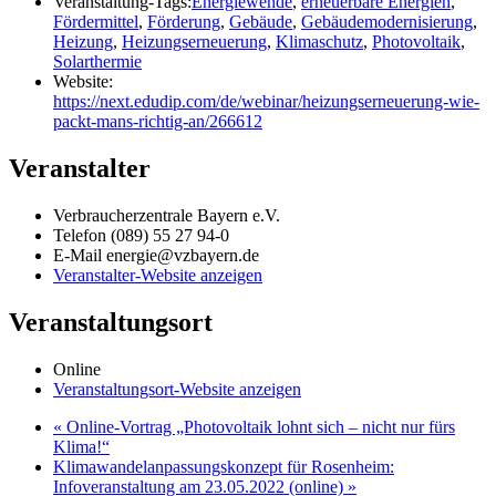
Veranstaltung-Tags:
Energiewende
,
erneuerbare Energien
,
Fördermittel
,
Förderung
,
Gebäude
,
Gebäudemodernisierung
,
Heizung
,
Heizungserneuerung
,
Klimaschutz
,
Photovoltaik
,
Solarthermie
Website:
https://next.edudip.com/de/webinar/heizungserneuerung-wie-
packt-mans-richtig-an/266612
Veranstalter
Verbraucherzentrale Bayern e.V.
Telefon
(089) 55 27 94-0
E-Mail
energie@vzbayern.de
Veranstalter-Website anzeigen
Veranstaltungsort
Online
Veranstaltungsort-Website anzeigen
«
Online-Vortrag „Photovoltaik lohnt sich – nicht nur fürs
Klima!“
Klimawandelanpassungskonzept für Rosenheim:
Infoveranstaltung am 23.05.2022 (online)
»