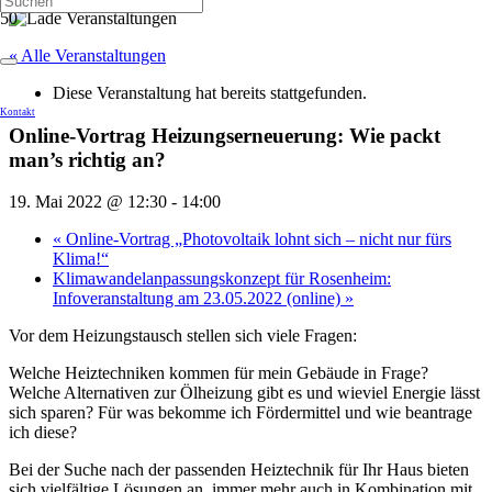
« Alle Veranstaltungen
Diese Veranstaltung hat bereits stattgefunden.
Kontakt
Online-Vortrag Heizungserneuerung: Wie packt
man’s richtig an?
19. Mai 2022 @ 12:30
-
14:00
«
Online-Vortrag „Photovoltaik lohnt sich – nicht nur fürs
Klima!“
Klimawandelanpassungskonzept für Rosenheim:
Infoveranstaltung am 23.05.2022 (online)
»
Vor dem Heizungstausch stellen sich viele Fragen:
Welche Heiztechniken kommen für mein Gebäude in Frage?
Welche Alternativen zur Ölheizung gibt es und wieviel Energie lässt
sich sparen? Für was bekomme ich Fördermittel und wie beantrage
ich diese?
Bei der Suche nach der passenden Heiztechnik für Ihr Haus bieten
sich vielfältige Lösungen an, immer mehr auch in Kombination mit