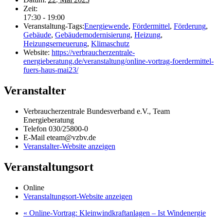
Zeit:
17:30 - 19:00
Veranstaltung-Tags:
Energiewende
,
Fördermittel
,
Förderung
,
Gebäude
,
Gebäudemodernisierung
,
Heizung
,
Heizungserneuerung
,
Klimaschutz
Website:
https://verbraucherzentrale-
energieberatung.de/veranstaltung/online-vortrag-foerdermittel-
fuers-haus-mai23/
Veranstalter
Verbraucherzentrale Bundesverband e.V., Team
Energieberatung
Telefon
030/25800-0
E-Mail
eteam@vzbv.de
Veranstalter-Website anzeigen
Veranstaltungsort
Online
Veranstaltungsort-Website anzeigen
«
Online-Vortrag: Kleinwindkraftanlagen – Ist Windenergie