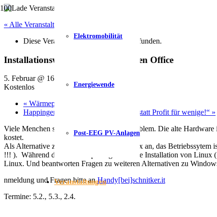
« Alle Veranstaltungen
Elektromobilität
Diese Veranstaltung hat bereits stattgefunden.
Installationsworkshop Linux / Open Office
5. Februar @ 16:30
-
18:30
Energiewende
Kostenlos
«
Wärmepumpe – was bringst ?
Happinger See: Naherholung für alle statt Profit für wenige!“
»
Viele Menchen stehen vor dem gleichen Problem. Die alte Hardware is
Post-EEG PV-Anlagen
kostet.
Als Alternative zu Windows bietet sich Linux an, das Betriebssytem i
!!! ). Während des Workshops zeigen wir die Installation von Linux 
Linux. Und beantworten Fragen zu weiteren Alternativen zu Windo
nmeldung und Fragen bitte an
Handy[bei]schnitker.it
Veranstaltungen
Termine: 5.2., 5.3., 2.4.