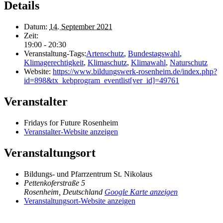
Details
Datum:
14. September 2021
Zeit:
19:00 - 20:30
Veranstaltung-Tags:
Artenschutz
,
Bundestagswahl
,
Klimagerechtigkeit
,
Klimaschutz
,
Klimawahl
,
Naturschutz
Website:
https://www.bildungswerk-rosenheim.de/index.php?
id=898&tx_kebprogram_eventlist[ver_id]=49761
Veranstalter
Fridays for Future Rosenheim
Veranstalter-Website anzeigen
Veranstaltungsort
Bildungs- und Pfarrzentrum St. Nikolaus
Pettenkoferstraße 5
Rosenheim
,
Deutschland
Google Karte anzeigen
Veranstaltungsort-Website anzeigen