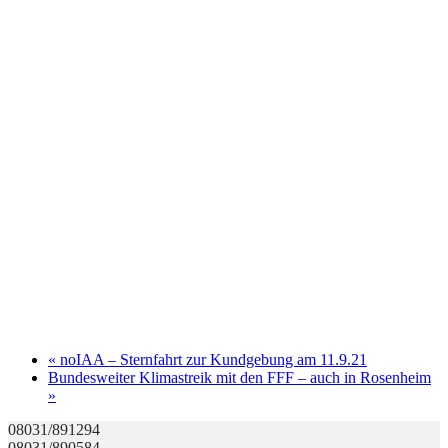
«
noIAA – Sternfahrt zur Kundgebung am 11.9.21
Bundesweiter Klimastreik mit den FFF – auch in Rosenheim
»
08031/891294
08031/890584