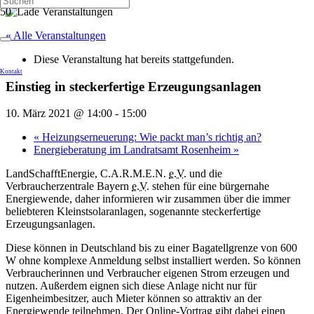
« Alle Veranstaltungen
Diese Veranstaltung hat bereits stattgefunden.
Kontakt
Einstieg in steckerfertige Erzeugungsanlagen
10. März 2021 @ 14:00
-
15:00
«
Heizungserneuerung: Wie packt man’s richtig an?
Energieberatung im Landratsamt Rosenheim
»
LandSchafftEnergie, C.A.R.M.E.N.
e.V.
und die
Verbraucherzentrale Bayern
e.V.
stehen für eine bürgernahe
Energiewende, daher informieren wir zusammen über die immer
beliebteren Kleinstsolaranlagen, sogenannte steckerfertige
Erzeugungsanlagen.
Diese können in Deutschland bis zu einer Bagatellgrenze von 600
W ohne komplexe Anmeldung selbst installiert werden. So können
Verbraucherinnen und Verbraucher eigenen Strom erzeugen und
nutzen. Außerdem eignen sich diese Anlage nicht nur für
Eigenheimbesitzer, auch Mieter können so attraktiv an der
Energiewende teilnehmen. Der Online-Vortrag gibt dabei einen