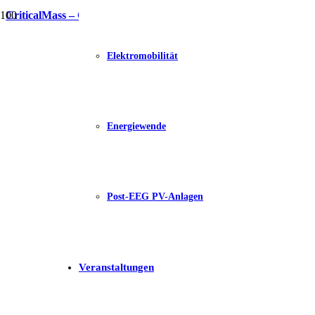
CriticalMass – Ohne Auto mobil
Elektromobilität
Energiewende
Post-EEG PV-Anlagen
Veranstaltungen