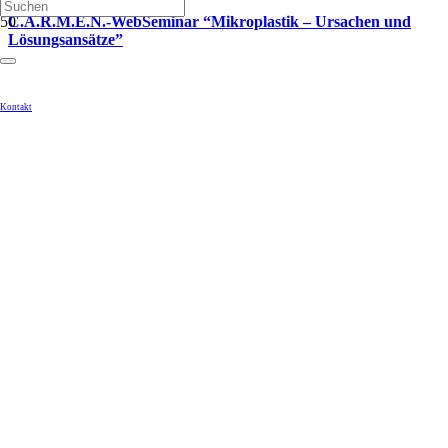
C.A.R.M.E.N.-WebSeminar “Mikroplastik – Ursachen und
Lösungsansätze”
Kontakt