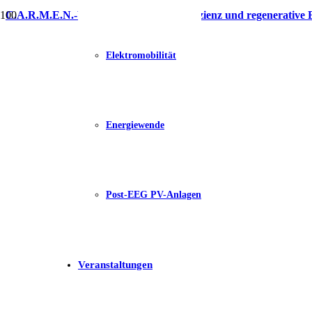
C.A.R.M.E.N.-WebSeminar „Energieeffizienz und regenerative 
Elektromobilität
Energiewende
Post-EEG PV-Anlagen
Veranstaltungen