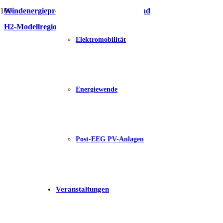
Windenergieprojekte in kommunaler Hand
H2-Modellregion „HyBayern“
Elektromobilität
Energiewende
Post-EEG PV-Anlagen
Veranstaltungen